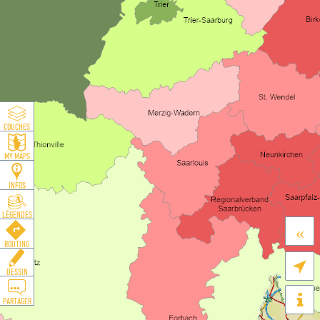
COUCHES
MY MAPS
INFOS
LÉGENDES
«
ROUTING

DESSIN
PARTAGER