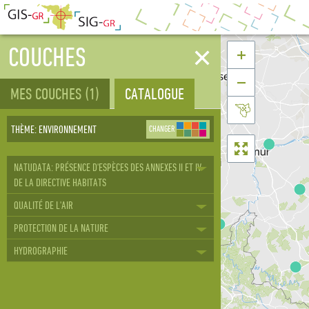
✕
COUCHES


MES COUCHES
(1)
CATALOGUE

THÈME
:
ENVIRONNEMENT
CHANGER

NATUDATA: PRÉSENCE D'ESPÈCES DES ANNEXES II ET IV
DE LA DIRECTIVE HABITATS
QUALITÉ DE L'AIR
PROTECTION DE LA NATURE
HYDROGRAPHIE