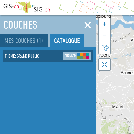
✕
COUCHES


MES COUCHES
(1)
CATALOGUE

THÈME
:
GRAND PUBLIC
CHANGER
