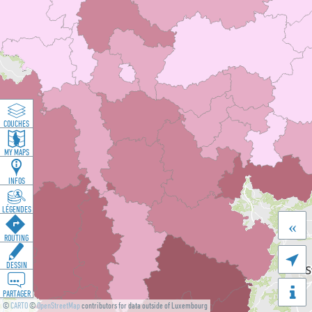
COUCHES
MY MAPS
INFOS
LÉGENDES
«
ROUTING

DESSIN
PARTAGER
©
CARTO
©
OpenStreetMap
contributors for data outside of Luxembourg