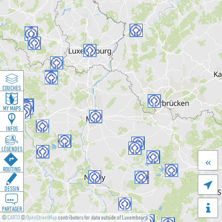
COUCHES
MY MAPS
INFOS
LÉGENDES
«
ROUTING

DESSIN
PARTAGER
©
CARTO
©
OpenStreetMap
contributors for data outside of Luxembourg