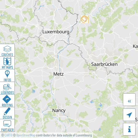
COUCHES
MY MAPS
INFOS
LÉGENDES
«
ROUTING

DESSIN
PARTAGER
©
CARTO
©
OpenStreetMap
contributors for data outside of Luxembourg