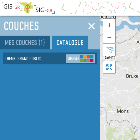
✕
COUCHES


MES COUCHES
(1)
CATALOGUE

THÈME
:
GRAND PUBLIC
CHANGER
