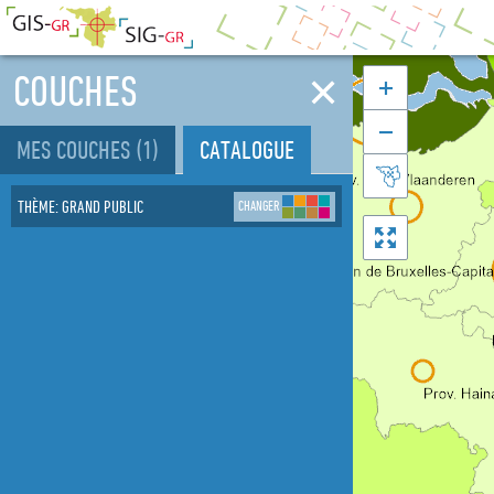
✕
COUCHES


MES COUCHES
(1)
CATALOGUE

THÈME
:
GRAND PUBLIC
CHANGER
