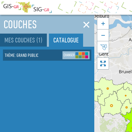
✕
COUCHES


MES COUCHES
(1)
CATALOGUE

THÈME
:
GRAND PUBLIC
CHANGER
