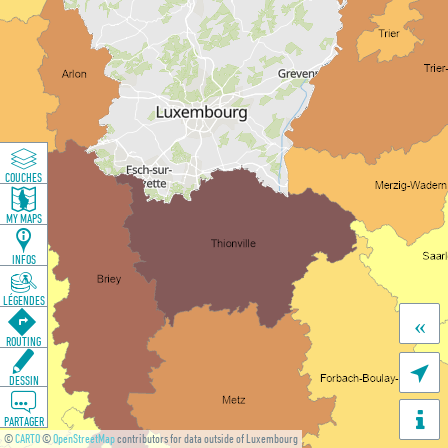
COUCHES
MY MAPS
INFOS
LÉGENDES
«
ROUTING

DESSIN
PARTAGER
©
CARTO
©
OpenStreetMap
contributors for data outside of Luxembourg