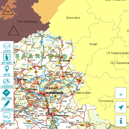
LAYER
MY MAPS
INFOS
LEGENDEN
«
ROUTING

ZEICHNEN
TEILEN