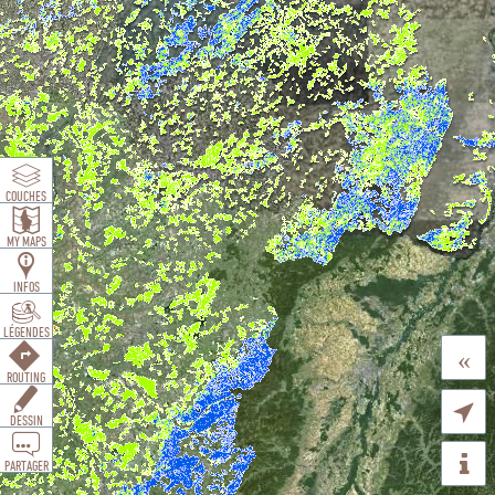
COUCHES
MY MAPS
INFOS
LÉGENDES
«
ROUTING

DESSIN
PARTAGER