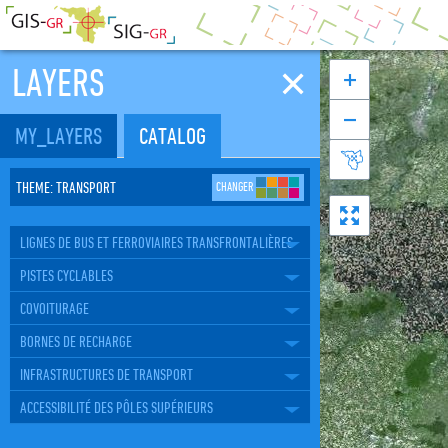
✕
LAYERS


MY_LAYERS
CATALOG

THEME
:
TRANSPORT
CHANGER

LIGNES DE BUS ET FERROVIAIRES TRANSFRONTALIÈRES
PISTES CYCLABLES
COVOITURAGE
BORNES DE RECHARGE
INFRASTRUCTURES DE TRANSPORT
ACCESSIBILITÉ DES PÔLES SUPÉRIEURS