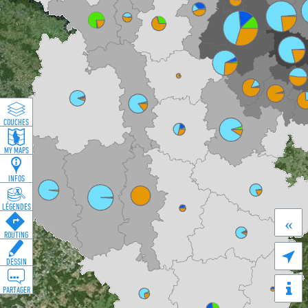
COUCHES
MY MAPS
INFOS
LÉGENDES
«
ROUTING

DESSIN
PARTAGER