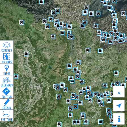
COUCHES
MY MAPS
INFOS
LÉGENDES
«
ROUTING

DESSIN
PARTAGER