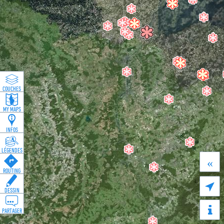
COUCHES
MY MAPS
INFOS
LÉGENDES
«
ROUTING

DESSIN
PARTAGER